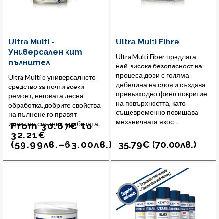
Ultra Multi -
Ultra Multi Fibre
Универсален кит
Ultra Multi Fiber предлага
пълнител
най-висока безопасност на
процеса дори с голяма
Ultra Multi е универсалното
дебелина на слоя и създава
средство за почти всеки
превъзходно фино покритие
ремонт, неговата лесна
на повърхността, като
обработка, добрите свойства
същевременно повишава
на пълнене го правят
механичната якост.
идеален спътник в работата.
From
30.67
€
to
32.21
€
(
59.99
лв.
–
63.00
лв.
)
35.79€ (
70.00
лв.
)