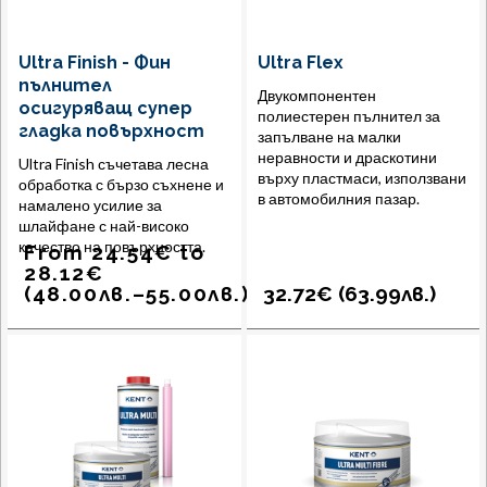
Ultra Finish - Фин
Ultra Flex
пълнител
Двукомпонентен
осигуряващ супер
полиестерен пълнител за
гладка повърхност
запълване на малки
неравности и драскотини
Ultra Finish съчетава лесна
върху пластмаси, използвани
обработка с бързо съхнене и
в автомобилния пазар.
намалено усилие за
шлайфане с най-високо
качество на повърхността.
From
24.54
€
to
28.12
€
(
48.00
лв.
–
55.00
лв.
)
32.72€ (
63.99
лв.
)