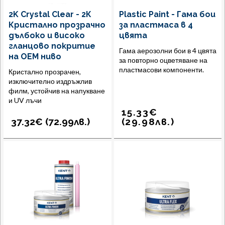
2K Crystal Clear - 2К
Plastic Paint - Гама бои
Кристално прозрачно
за пластмаса в 4
дълбоко и високо
цвята
гланцово покритие
Гама аерозолни бои в 4 цвята
на ОЕМ ниво
за повторно оцветяване на
пластмасови компоненти.
Кристално прозрачен,
изключително издръжлив
филм, устойчив на напукване
и UV лъчи
15.33
€
37.32€ (
72.99
лв.
)
(
29.98
лв.
)