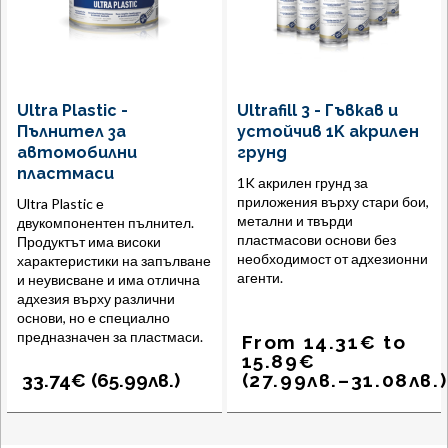
Ultra Plastic -
Ultrafill 3 - Гъвкав и
Пълнител за
устойчив 1K акрилен
автомобилни
грунд
пластмаси
1K акрилен грунд за
приложения върху стари бои,
Ultra Plastic е
метални и твърди
двукомпонентен пълнител.
пластмасови основи без
Продуктът има високи
необходимост от адхезионни
характеристики на запълване
агенти.
и неувисване и има отлична
адхезия върху различни
основи, но е специално
предназначен за пластмаси.
From
14.31
€
to
15.89
€
33.74€ (
65.99
лв.
)
(
27.99
лв.
–
31.08
лв.
)