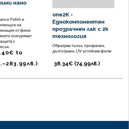
фини нано
one2K -
nce Polish е
Еднокомпонентен
 помощта на
прозрачнен лак с 2к
бинация от фини
технология
 които осигуряват
защита с
Образува тънък, прозрачен,
ясък.
дълготраен, UV-устойчив филм
.40
€
to
.
–
283.99
лв.
)
38.34€ (
74.99
лв.
)