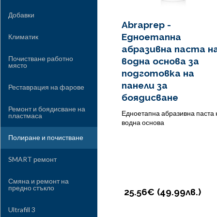
Добавки
Abraprep -
Едноетапна
Климатик
абразивна паста н
Почистване работно
водна основа за
място
подготовка на
панели за
Реставрация на фарове
боядисване
Ремонт и боядисване на
Едноетапна абразивна паста 
пластмаса
водна основа
Полиране и почистване
SMART ремонт
Смяна и ремонт на
предно стъкло
25.56€ (
49.99
лв.
)
Ultrafill 3