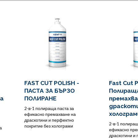
FAST CUT POLISH -
Fast Cut P
ПАСТА ЗА БЪРЗО
Полираща
ща
ПОЛИРАНЕ
премахва
драскоти
2-в-1 полираща паста за
холограм
ефикасно премахване на
драскотини и перфектно
2-в-1 полиращ
покритие без холограми
а
ефикасно пре
драскотини и