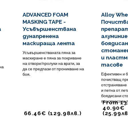
ADVANCED FOAM
Alloy Whe
MASKING TAPE -
Почиств
а
Усъвършенствана
препарат
дунапренена
алуминие
маскираща лента
боядиса
стомане
Усъвършенстваната пяна за
и пластм
маскиране е пяна за покриване
на отвори/пролуки на врати, за
тасове
на
да се предпази от проникване на
Ефективен и 
боя.
почистващ пр
отстраняване 
и петна от ле
боядисани ст
пластмасови т
From
13
40.90
€
66.46
€
(
129.98
лв.
)
(
25.99
лв