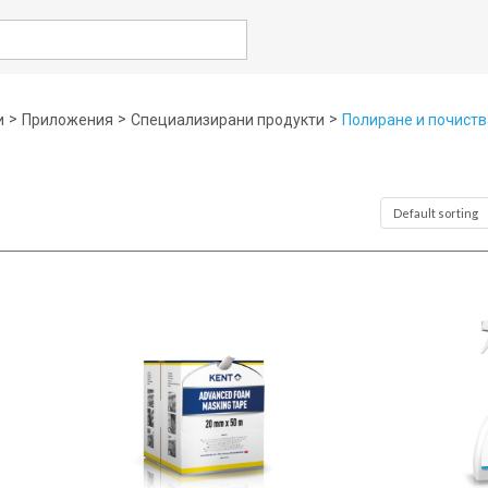
rch
>
>
>
и
Приложения
Специализирани продукти
Полиране и почист