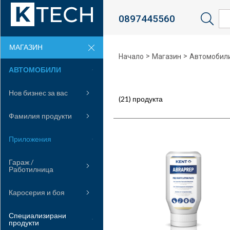
0897445560
Sea
МАГАЗИН
>
>
Начало
Магазин
Автомобил
АВТОМОБИЛИ
Нов бизнес за вас
(21) продукта
Фамилия продукти
Приложения
Гараж /
Работилница
Каросерия и боя
Специализирани
продукти