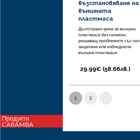
възстановяване на
външната
пластмаса
Дълготраен крем за външна
пластмаса без силикон,
решаващ проблемите със сил
зацапани или избледнели
външни пластмаси
29.99€ (
58.66
лв.
)
1
2
Next
Продукти
CARAMBA