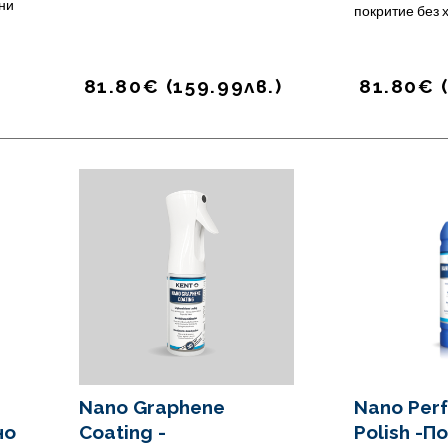
ни
покритие без 
81.80
€
(
159.99
лв.
)
81.80
€
т
Nano Graphene
Nano Per
но
Coating -
Polish -