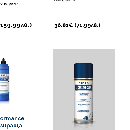
холограми
(
159.99
лв.
)
36.81€ (
71.99
лв.
)
formance
Полираща