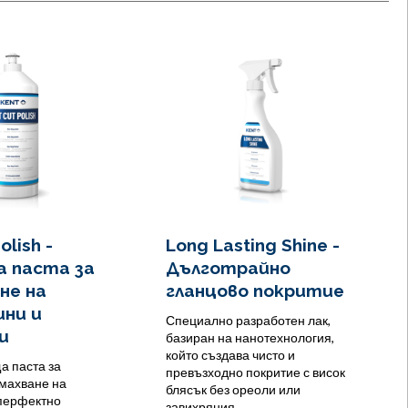
olish -
Long Lasting Shine -
 паста за
Дълготрайно
не на
гланцово покритие
ни и
Специално разработен лак,
и
базиран на нанотехнология,
който създава чисто и
а паста за
превъзходно покритие с висок
махване на
блясък без ореоли или
 перфектно
завихряния.