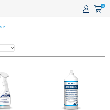
0
ване