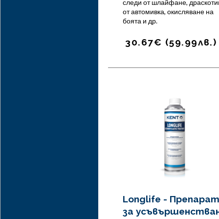
следи от шлайфане, драскоти
от автомивка, окисляване на
боята и др.
30.67
€
(
59.99
лв.
)
Longlife - Препара
за усъвършенства