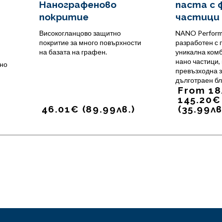
Нанографеново
паста с 
покритие
частици
Високогланцово защитно
NANO Performa
покритие за много повърхности
разработен с
на базата на графен.
уникална ком
нано частици,
но
превъзходна 
дълготраен бл
From
18
145.20
€
46.01
€
(
89.99
лв.
)
(
35.99
лв