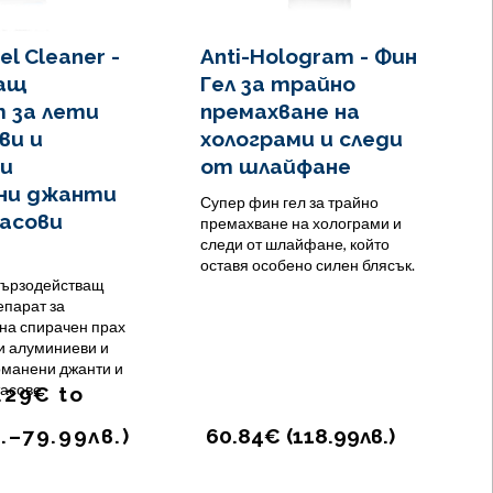
el Cleaner -
Anti-Hologram - Фин
ащ
Гел за трайно
 за лети
премахване на
ви и
холограми и следи
ни
от шлайфане
ни джанти
Супер фин гел за трайно
асови
премахване на холограми и
следи от шлайфане, който
оставя особено силен блясък.
бързодействащ
епарат за
на спирачен прах
ти алуминиеви и
оманени джанти и
асове.
.29
€
to
.
–
79.99
лв.
)
60.84€ (
118.99
лв.
)