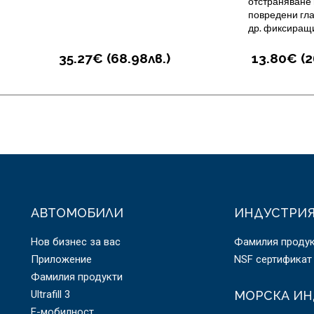
отстраняване 
повредени гла
др. фиксиращ
35.27€ (
68.98
лв.
)
13.80€ (
2
АВТОМОБИЛИ
ИНДУСТРИ
Нов бизнес за вас
Фамилия проду
Приложение
NSF сертификат
Фамилия продукти
Ultrafill 3
МОРСКА ИН
E-мобилност