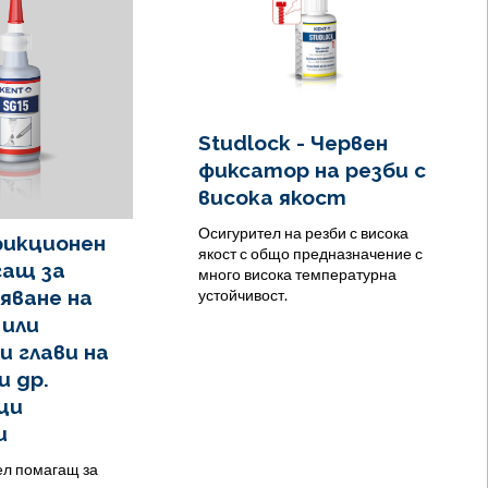
Studlock - Червен
фиксатор на резби с
висока якост
Осигурител на резби с висока
Фрикционен
якост с общо предназначение с
гащ за
много висока температурна
яване на
устойчивост.
 или
и глави на
и др.
щи
и
ел помагащ за