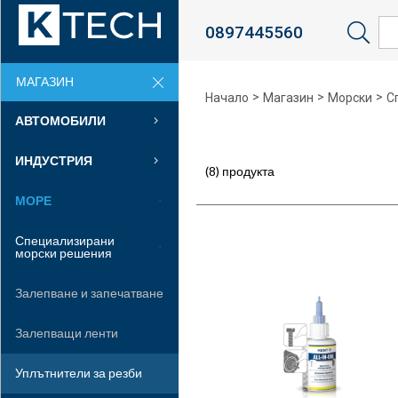
0897445560
Sea
МАГАЗИН
>
>
>
Начало
Магазин
Морски
С
АВТОМОБИЛИ
ИНДУСТРИЯ
(8) продукта
МОРЕ
Специализирани
морски решения
Залепване и запечатване
Залепващи ленти
Уплътнители за резби