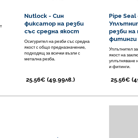
Nutlock - Син
Pipe Seal 
фиксатор на резби
Уплътни
т
със средна якост
резби на
фитинги
Осигурител на резби със средна
якост с общо предназначение,
Уплътнител за
подходящ за всички възли с
якост на закл
метална резба.
уплътняване 
и фитинги.
25.56€ (
49.99
лв.
)
25.56€ (
4