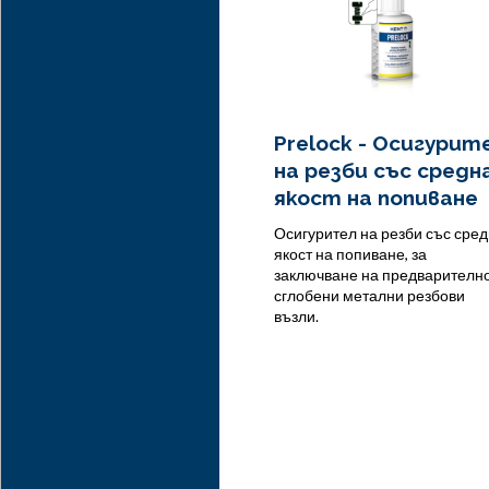
Prelock - Осигурит
на резби със средн
якост на попиване
Осигурител на резби със сре
якост на попиване, за
заключване на предварителн
сглобени метални резбови
възли.