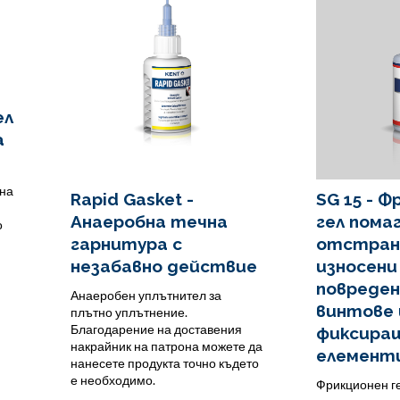
ел
а
дна
Rapid Gasket -
SG 15 - 
Анаеробна течна
гел пома
о
гарнитура с
отстран
незабавно действие
износени
повреден
Анаеробен уплътнител за
винтове 
плътно уплътнение.
Благодарение на доставения
фиксира
накрайник на патрона можете да
елемент
нанесете продукта точно където
е необходимо.
Фрикционен г