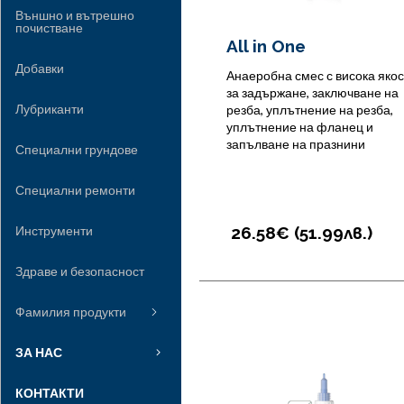
Външно и вътрешно
почистване
All in One
Добавки
Анаеробна смес с висока якос
за задържане, заключване на
Лубриканти
резба, уплътнение на резба,
уплътнение на фланец и
запълване на празнини
Специални грундове
Специални ремонти
Инструменти
26.58€ (
51.99
лв.
)
Здраве и безопасност
Фамилия продукти
ЗА НАС
КОНТАКТИ