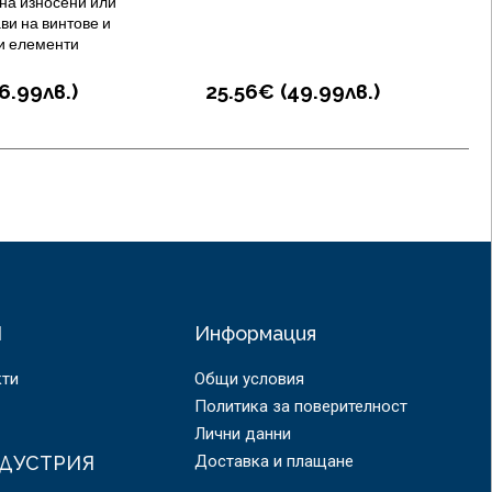
на износени или
ви на винтове и
и елементи
6.99
лв.
)
25.56€ (
49.99
лв.
)
Я
Информация
кти
Общи условия
Политика за поверителност
Лични данни
ДУСТРИЯ
Доставка и плащане