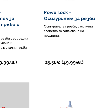
-
Powerlock -
тел за
Осигурител за резби
 тръби и
Осигурител за резби, с отлични
свойства за запълване на
празнини.
 резби със средна
ючване и
на метални тръби
9.99
лв.
)
25.56€ (
49.99
лв.
)