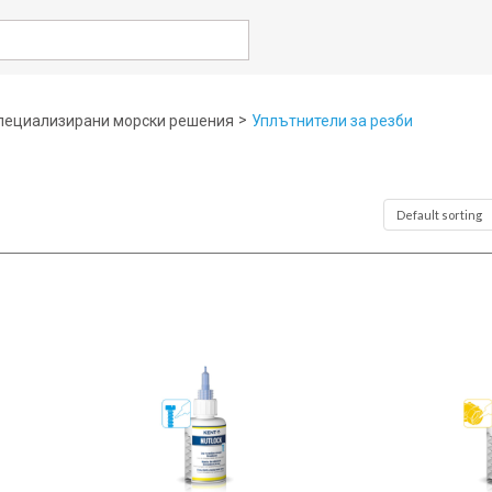
rch
>
пециализирани морски решения
Уплътнители за резби