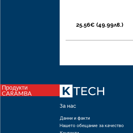
25.56€ (
49.99
лв.
)
Продукти
CARAMBA
За нас
Данни и факти
Нашето обещание за качество