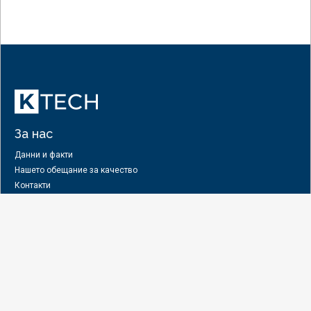
За нас
Данни и факти
Нашето обещание за качество
Контакти
АВТОМОБИЛИ
Нов бизнес за вас
Приложение
Фамилия продукти
Ultrafill 3
E-мобилност