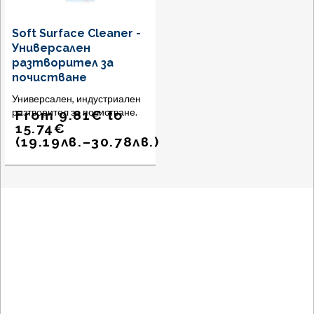
Soft Surface Cleaner -
Универсален
разтворител за
почистване
Универсален, индустриален
разтворител за почистване.
From
9.81
€
to
15.74
€
(
19.19
лв.
–
30.78
лв.
)