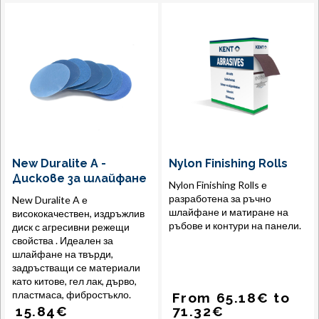
New Duralite A -
Nylon Finishing Rolls
Дискове за шлайфане
Nylon Finishing Rolls е
разработена за ръчно
New Duralite A е
шлайфане и матиране на
висококачествен, издръжлив
ръбове и контури на панели.
диск с агресивни режещи
свойства . Идеален за
шлайфане на твърди,
задръстващи се материали
като китове, гел лак, дърво,
пластмаса, фибростъкло.
From
65.18
€
to
15.84
€
71.32
€