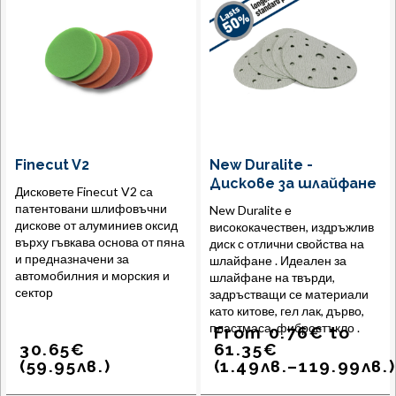
Finecut V2
New Duralite -
Дискове за шлайфане
Дисковете Finecut V2 са
патентовани шлифовъчни
New Duralite е
дискове от алуминиев оксид
висококачествен, издръжлив
върху гъвкава основа от пяна
диск с отлични свойства на
и предназначени за
шлайфане . Идеален за
автомобилния и морския и
шлайфане на твърди,
сектор
задръстващи се материали
като китове, гел лак, дърво,
пластмаса, фибростъкло .
From
0.76
€
to
30.65
€
61.35
€
(
59.95
лв.
)
(
1.49
лв.
–
119.99
лв.
)