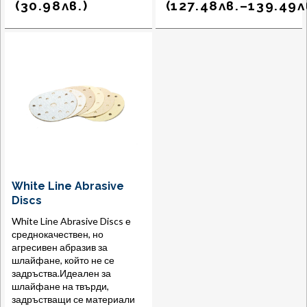
(
30.98
лв.
)
(
127.48
лв.
–
139.49
л
White Line Abrasive
Discs
White Line Abrasive Discs е
среднокачествен, но
агресивен абразив за
шлайфане, който не се
задръства.Идеален за
шлайфане на твърди,
задръстващи се материали