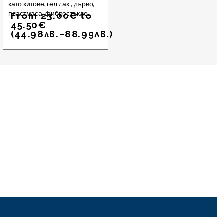
като китове, гел лак , дърво,
пластмаса, фибростъкло.
From
23.00
€
to
45.50
€
(
44.98
лв.
–
88.99
лв.
)