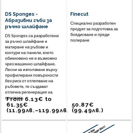
DS Sponges -
Finecut
Абразивни гъби за
Специално разработен
ръчно шлайфане
продукт за подготовка за
боядисване и преди
DS Sponges са разработени
полиране
за ръчно шлайфане и
матиране на ръбове и
контури на панели, което
обикновено не е възможно
чрез машинно шлайфане.
Лесни за използване върху
профилирани повърхности
без риск от отлепване на
ръбовете, те създават
отлична регенерация на
основата.
From
6.13
€
to
61.35
€
50.87
€
(
11.99
лв.
–
119.99
лв.
)
(
99.49
лв.
)