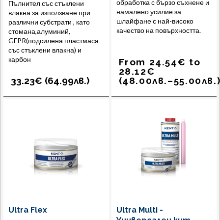
обработка с бързо съхнене и
Пълнител със стъклени
намалено усилие за
влакна за използване при
шлайфане с най-високо
различни субстрати , като
качество на повърхността.
стомана,алуминий,
GFPR(подсилена пластмаса
със стъклени влакна) и
карбон
From
24.54
€
to
28.12
€
33.23€ (
64.99
лв.
)
(
48.00
лв.
–
55.00
лв.
Ultra Flex
Ultra Multi -