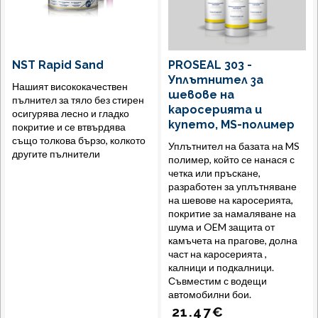
NST Rapid Sand
PROSEAL 303 -
Уплътнител за
Нашият висококачествен
шевове на
пълнител за тяло без стирен
каросерията и
осигурява лесно и гладко
купето, MS-полимер
покритие и се втвърдява
също толкова бързо, колкото
Уплътнител на базата на MS
другите пълнители
полимер, който се нанася с
четка или пръскане,
разработен за уплътняване
на шевове на каросерията,
покритие за намаляване на
шума и OEM защита от
камъчета на прагове, долна
част на каросерията ,
калници и подкалници.
Съвместим с водещи
автомобилни бои.
21.47
€