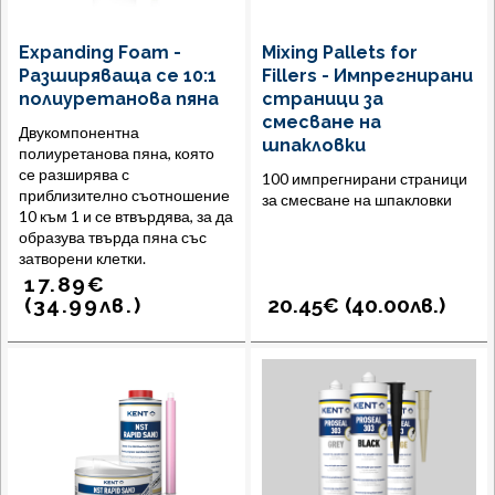
Expanding Foam -
Mixing Pallets for
Разширяваща се 10:1
Fillers - Импрегнирани
полиуретанова пяна
страници за
смесване на
Двукомпонентна
шпакловки
полиуретанова пяна, която
се разширява с
100 импрегнирани страници
приблизително съотношение
за смесване на шпакловки
10 към 1 и се втвърдява, за да
образува твърда пяна със
затворени клетки.
17.89
€
(
34.99
лв.
)
20.45€ (
40.00
лв.
)