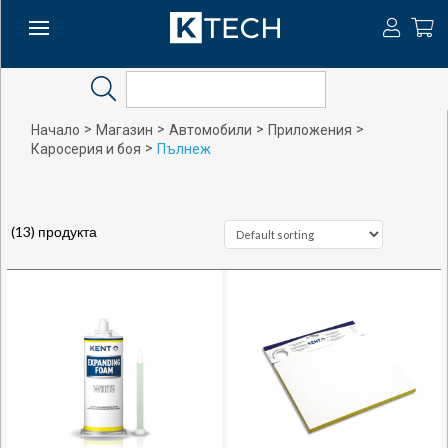
Search
>
>
>
>
Начало
Магазин
Автомобили
Приложения
>
Каросерия и боя
Пълнеж
(13) продукта