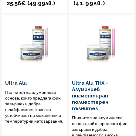
25.56€ (
49.99
лв.
)
(
41.99
лв.
)
Ultra Alu
Ultra Alu THX -
Алуминиев
Пълнител на алуминиева
пигментиран
основа, който предлага фин
полиестерен
завършек и добра
пълнител
шлайфаемост с висока
устойчивост на механични и
Пълнител на алуминиева
температурни натоварвания.
основа, който предлага фин
завършек и добра
шлайфаемост с висока