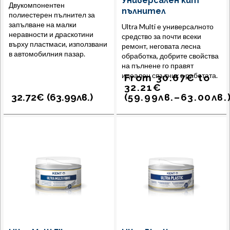
Универсален кит
Двукомпонентен
пълнител
полиестерен пълнител за
запълване на малки
Ultra Multi е универсалното
неравности и драскотини
средство за почти всеки
върху пластмаси, използвани
ремонт, неговата лесна
в автомобилния пазар.
обработка, добрите свойства
на пълнене го правят
идеален спътник в работата.
From
30.67
€
to
32.21
€
32.72€ (
63.99
лв.
)
(
59.99
лв.
–
63.00
лв.