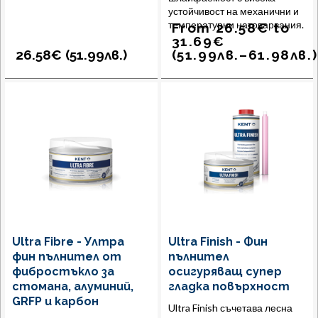
устойчивост на механични и
температурни натоварвания.
From
26.58
€
to
31.69
€
26.58€ (
51.99
лв.
)
(
51.99
лв.
–
61.98
лв.
)
Ultra Fibre - Ултра
Ultra Finish - Фин
фин пълнител от
пълнител
фибростъкло за
осигуряващ супер
стомана, алуминий,
гладка повърхност
GRFP и карбон
Ultra Finish съчетава лесна