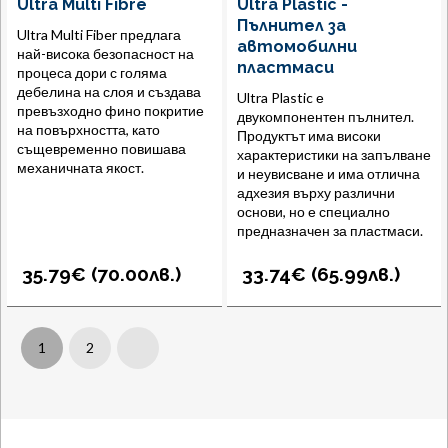
Ultra Multi Fibre
Ultra Plastic -
Пълнител за
Ultra Multi Fiber предлага
автомобилни
най-висока безопасност на
пластмаси
процеса дори с голяма
дебелина на слоя и създава
Ultra Plastic е
превъзходно фино покритие
двукомпонентен пълнител.
на повърхността, като
Продуктът има високи
същевременно повишава
характеристики на запълване
механичната якост.
и неувисване и има отлична
адхезия върху различни
основи, но е специално
предназначен за пластмаси.
35.79€ (
70.00
лв.
)
33.74€ (
65.99
лв.
)
1
2
Next