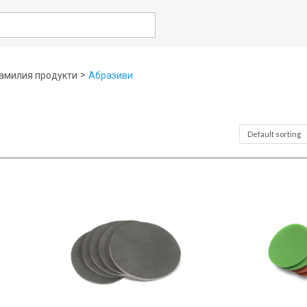
rch
>
амилия продукти
Абразиви