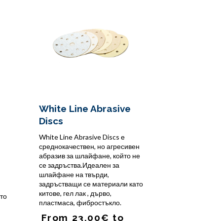
White Line Abrasive
Discs
White Line Abrasive Discs е
среднокачествен, но агресивен
абразив за шлайфане, който не
се задръства.Идеален за
шлайфане на твърди,
задръстващи се материали като
китове, гел лак , дърво,
то
пластмаса, фибростъкло.
From
23.00
€
to