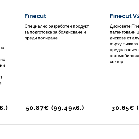
Finecut
Finecut V
Специално разработен продукт
Дисковете Fin
за подготовка за боядисване и
патентовани 
преди полиране
дискове от ал
а
върху гъвкава
на
предназначен
автомобилния
жно
сектор
сни
з
е,
в.
)
50.87
€
(
99.49
лв.
)
30.65
€
(