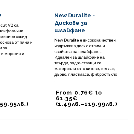
2
New Duralite -
Дискове за
ecut V2 са
шлайфане
шлифовъчни
уминиев оксид
New Duralite е висококачествен,
 основа от пяна и
издръжлив диск с отлични
и за
свойства на шлайфане .
 и морския и
Идеален за шлайфане на
твърди, задръстващи се
материали като китове, гел лак,
дърво, пластмаса, фибростъкло
.
From
0.76
€
to
61.35
€
59.95
лв.
)
(
1.49
лв.
–
119.99
лв.
)