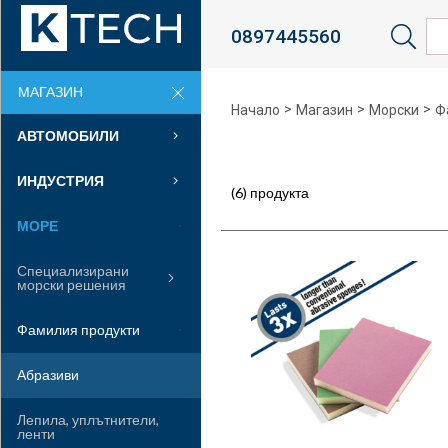
0897445560
Sea
МАГАЗИН
>
>
>
Начало
Магазин
Морски
Ф
АВТОМОБИЛИ
ИНДУСТРИЯ
(6) продукта
МОРЕ
Специализирани
морски решения
Фамилия продукти
Абразиви
Лепила, уплътнители,
ленти