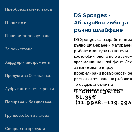
Преобразователи, вакса
DS Sponges -
Абразивни гъби за
Пълнители
ръчно шлайфане
Решения за заваряване
DS Sponges са разработени з
ръчно шлайфане и матиране 
За почистване
ръбове и контури на панели,
което обикновено не е възмо
чрез машинно шлайфане. Ле
Хардуер и инструменти
за използване върху
профилирани повърхности бе
Продукти за безопасност
риск от отлепване на ръбовет
те създават отлична
Лубриканти и пенетранти
регенерация на основата.
From
6.13
€
to
61.35
€
(
11.99
лв.
–
119.99
л
Полиране и боядисване
Грундове, бои и лакове
Специални продукти