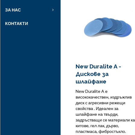
ЗА НАС
КОНТАКТИ
New Duralite A -
Дискове за
шлайфане
New Duralite A е
висококачествен, издръжлив
диск с агресивни режещи
свойства . Идеален за
шлайфане на твърди,
задръстващи се материали ка
китове, гел лак, дърво,
пластмаса, фибростъкло.