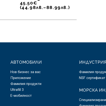
45.50
€
(
44.98
лв.
–
88.99
лв.
)
АВТОМОБИЛИ
ИНДУСТРИ
Нов бизнес за вас
Фамилия проду
Приложение
NSF сертификат
Фамилия продукти
Ultrafill 3
МОРСКА ИН
E-мобилност
Специализирани
Фамилия проду