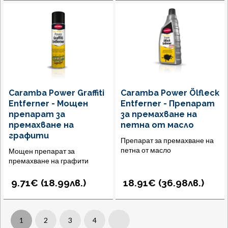
Caramba Power Graffiti
Caramba Power Ölfleck
Entferner - Мощен
Entferner - Препарат
препарат за
за премахване на
премахване на
петна от масло
графити
Препарат за премахване на
петна от масло
Мощен препарат за
премахване на графити
9.71€ (
18.99
лв.
)
18.91€ (
36.98
лв.
)
1
2
3
4
Next