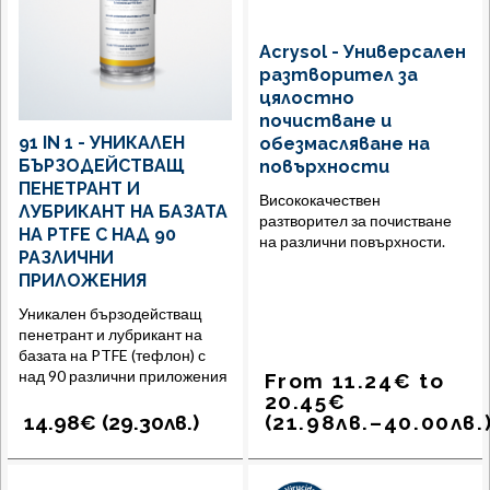
Acrysol - Универсален
разтворител за
цялостно
почистване и
91 IN 1 - УНИКАЛЕН
обезмасляване на
БЪРЗОДЕЙСТВАЩ
повърхности
ПЕНЕТРАНТ И
Висококачествен
ЛУБРИКАНТ НА БАЗАТА
разтворител за почистване
НА PTFE С НАД 90
на различни повърхности.
РАЗЛИЧНИ
ПРИЛОЖЕНИЯ
Уникален бързодействащ
пенетрант и лубрикант на
базата на PTFE (тефлон) с
над 90 различни приложения
From
11.24
€
to
20.45
€
14.98€ (
29.30
лв.
)
(
21.98
лв.
–
40.00
лв.