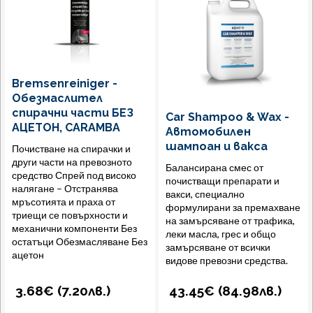
Bremsenreiniger -
Обезмаслител
спирачни части БЕЗ
Car Shampoo & Wax -
АЦЕТОН, CARAMBA
Автомобилен
шампоан и вакса
Почистване на спирачки и
други части на превозното
Балансирана смес от
средство Спрей под високо
почистващи препарати и
налягане – Отстранява
вакси, специално
мръсотията и праха от
формулирани за премахване
триещи се повърхности и
на замърсяване от трафика,
механични компоненти Без
леки масла, грес и общо
остатъци Обезмасляване Без
замърсяване от всички
ацетон
видове превозни средства.
3.68€ (
7.20
лв.
)
43.45€ (
84.98
лв.
)