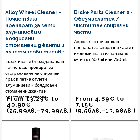
Alloy Wheel Cleaner -
Brake Parts Cleaner 2 -
Почистващ
Обезмаслител /
препарат за лети
чистител спирачни
алуминиеви и
части
боядисани
Аерозолен почистващ
стоманени джанти и
препарат за спирачни части в
пластмасови тасове
икономична за използване
кутия от 600 ml или 750 ml.
Ефективен и бързодействащ
почистващ препарат за
отстраняване на спирачен
прах и петна от лети
алуминиеви и боядисани
стоманени джанти и
пластмасови тасове.
From
13.29
€
to
From
4.89
€
to
40.90
€
7.15
€
(
25.99
лв.
–
79.99
лв.
)
(
9.56
лв.
–
13.98
лв.
)