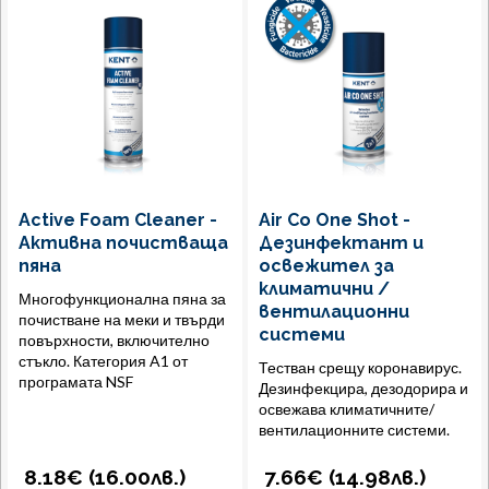
Active Foam Cleaner -
Air Co One Shot -
Активна почистваща
Дезинфектант и
пяна
освежител за
климатични /
Многофункционална пяна за
вентилационни
почистване на меки и твърди
системи
повърхности, включително
стъкло. Категория A1 от
Тестван срещу коронавирус.
програмата NSF
Дезинфекцира, дезодорира и
освежава климатичните/
вентилационните системи.
8.18€ (
16.00
лв.
)
7.66€ (
14.98
лв.
)