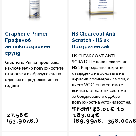
Graphene Primer -
HS Clearcoat Anti-
Графенов
Scratch - HS 2к
антикорозионен
Прозрачен лак
грунд
HS CLEARCOAT ANTI-
SCRATCH е ново поколение
Graphene Primer предпазва
HS 2K прозрачно покритие,
изключително повърхностите
създадено на основата на
от корозия и образува силна
акрилни полимерни смоли, с
адхезия в продължение на
ниско VOC, съвместимо с
години
всички стандартни системи
за боядисване и с добра
повърхностна устойчивост на
надраскване.
From
46.01
€
to
27.56
€
183.04
€
(
53.90
лв.
)
(
89.99
лв.
–
358.00
лв