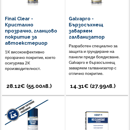
Final Clear -
Galvapro -
Кристално
Бързосъхнещ
прозрачно, гланцово
заваряем
покритие за
галванизатор
автоекстериор
Разработен специално за
защита и грундиране на
1K високоефективно
панели преди боядисване.
прозрачно покритие, което
Galvapro е бързосъхнещ
осигурява 2K
заваряем галванизатор с
производителност.
отлично покритие.
28.12€ (
55.00
лв.
)
14.31€ (
27.99
лв.
)