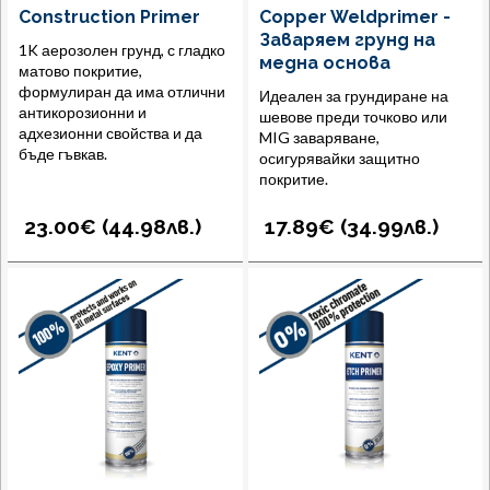
Construction Primer
Copper Weldprimer -
Заваряем грунд на
1K аерозолен грунд, с гладко
медна основа
матово покритие,
формулиран да има отлични
Идеален за грундиране на
антикорозионни и
шевове преди точково или
адхезионни свойства и да
MIG заваряване,
бъде гъвкав.
осигурявайки защитно
покритие.
23.00€ (
44.98
лв.
)
17.89€ (
34.99
лв.
)