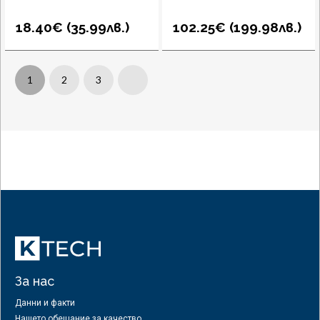
18.40€ (
35.99
лв.
)
102.25€ (
199.98
лв.
)
1
2
3
Next
За нас
Данни и факти
Нашето обещание за качество