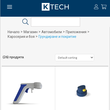
Search
>
>
>
>
Начало
Магазин
Автомобили
Приложения
>
Каросерия и боя
Грундиране и покритие
(26) продукта