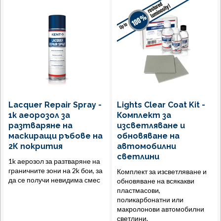
Lacquer Repair Spray -
Lights Clear Coat Kit -
1к аеорозол за
Комплект за
разтваряне на
изсветляване и
маскиращи ръбове на
обновяване на
2К покрития
автомобилни
светлини
1k аерозол за разтваряне на
граничните зони на 2k бои, за
Комплект за изсветляване и
да се получи невидима смес
обновяване на всякакви
пластмасови,
поликарбонатни или
макролонови автомобилни
светлини.