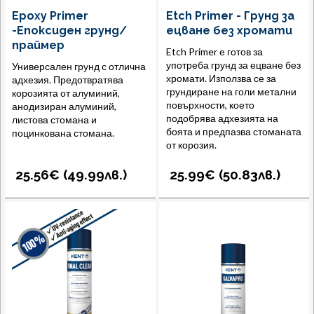
Epoxy Primer
Etch Primer - Грунд за
-Епоксиден грунд/
ецване без хромати
праймер
Etch Primer е готов за
употреба грунд за ецване без
Универсален грунд с отлична
хромати. Използва се за
адхезия. Предотвратява
грундиране на голи метални
корозията от алуминий,
повърхности, което
анодизиран алуминий,
подобрява адхезията на
листова стомана и
боята и предпазва стоманата
поцинкована стомана.
от корозия.
25.56€ (
49.99
лв.
)
25.99€ (
50.83
лв.
)