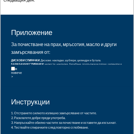
Приложение
За почистване на прах, мръсотия, масло и други
замърсявания от:
ДИСКОВИ СПИРАЧКИ:
Дискове. накладки, шублери, цилиндри и бутала.
БАРАБАННИ СПИРАЧКИ:
челюсти, накладки, барабани, поддържащи плочи, цилиндри и
пружини.
СЪЕДИНИТЕЛ:
плочи и капаци на съединителя.
ОБЩО ОБЕЗМАСЛЯВАНЕ:
За локално почистване на масла и други замърсители от
специфични зони или за почистване преди проследяване на течове.
Инструкции
1. Отстранете силното излишно замърсяване от частите.
2. Разклатете добре преди употреба.
3. Напръскайте обилно частите за почистване и оставете да изсъхнат.
4. Тествайте спирачките след повторно сглобяване.