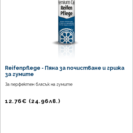
Reifenpflege - Пяна за почистване и грижа
за гумите
За перфектен блясък на гумите
12.76
€
(
24.96
лв.
)