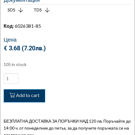
SDS
TDS
Код:
6026381-85
Цена
€ 3.68 (
7.20
лв.
)
105 in stock
Bremsenreiniger
-
Обезмаслител
Add to cart
спирачни
части
БЕЗ
АЦЕТОН,
БЕЗПЛАТНА ДОСТАВКА ЗА ПОРЪЧКИ НАД 120 лв. Поръчайте до
CARAMBA
14:00 ч. от понеделник до петък, за да получите поръчката си на
quantity
следващия ден.