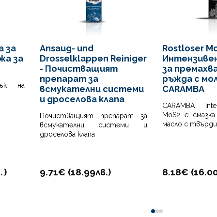
а за
Ansaug- und
Rostloser Mo
жа за
Drosselklappen Reiniger
Интензиве
- Почистващият
за премахва
препарат за
ръжда с мо
сък на
всмукателни системи
CARAMBA
и дроселова клапа
CARAMBA Inten
MoS2 е смазка
Почистващият препарат за
масло с твърди
всмукателни системи и
дроселова клапа
.
)
9.71€ (
18.99
лв.
)
8.18€ (
16.0
0
1
2