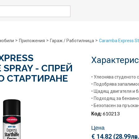
rch
>
>
>
мобили
Приложения
Гараж / Работилница
Caramba Express St
XPRESS
Характерис
 SPRAY - СПРЕЙ
О СТАРТИРАНЕ
• Улеснява студеното 
• Подобрява запалимос
• Щадящ двигателя и б
• Подходящ за бензино
• Безопасен за пръскан
Код:
610213
Цена
€ 14.82 (
28.99
лв