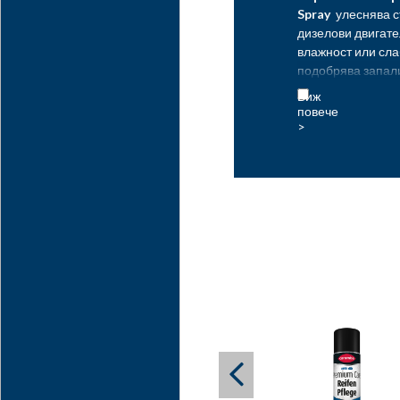
Spray
улеснява с
дизелови двигате
влажност или сл
подобрява запали
надежден старт, 
батерията. Идеал
мотоциклети, сел
лодки.
Области на при
Подходящ за авт
селскостопанска 
бързо стартиране