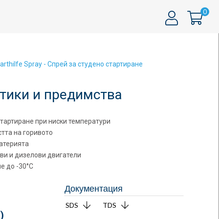
0
arthilfe Spray - Спрей за студено стартиране
тики и предимства
стартиране при ниски температури
тта на горивото
атерията
ви и дизелови двигатели
е до -30°C
Документация
SDS
TDS
.
)