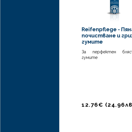
Reifenpflege - Пян
почистване и гри
гумите
За перфектен бля
гумите
Silikon Spray -
Високопроизводителен
Силиконов спрей,
CARAMBA
Високопроизводителен
Силиконов спрей за чисто
12.76
€
(
24.96
лв
смазване без мирис
12.78€ (
25.00
лв.
)