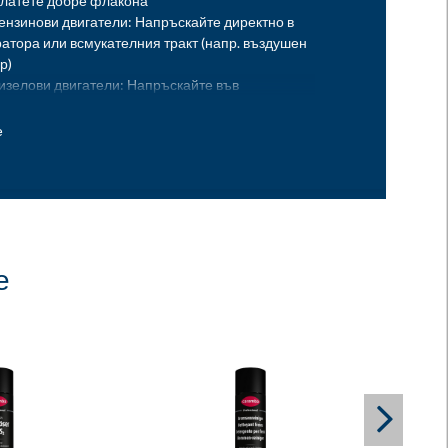
клатете добре флакона
бензинови двигатели: Напръскайте директно в
атора или всмукателния тракт (напр. въздушен
р)
дизелови двигатели: Напръскайте във
телния тракт (не в отвора за подгревните
)
ртирайте двигателя веднага след пръскане (при
ови двигатели, ускорете само леко)
жка: Не предозирайте! Не използвайте в
ени пространства или в близост до източници на
ане. Не съхранявайте продукта в интериора на
ното средство.
е