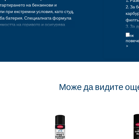
1. Раз
тартирането на бензинови и
2. За 
ли при екстремни условия, като студ,
карбур
аба батерия. Специалната формула
филтъ
мостта на горивото и осигурява
3. За 
без да натоварва двигателя или
всмука
ен за автомобили, камиони,
свещи
скостопанска техника и двигатели на
4. Ста
бензин
Забеле
ложение:
затвор
омобили, камиони, мотоциклети,
запалв
техника и двигатели на лодки за
превоз
 в студени и влажни условия.
Може да видите ощ