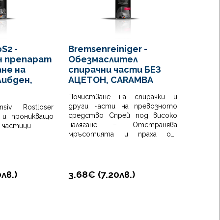
S2 -
Bremsenreiniger -
Caram
н препарат
Обезмаслител
Керам
не на
спирачни части БЕЗ
Високо
либден,
АЦЕТОН, CARAMBA
паста
Почистване на спирачки и
други части на превозното
siv Rostlöser
средство Спрей под високо
 и проникващо
налягане – Отстранява
 частици
мръсотията и праха от
триещи се повърхности и
механични компоненти Без
остатъци Обезмасляване Без
ацетон
0
лв.
)
3.68€ (
7.20
лв.
)
24.03