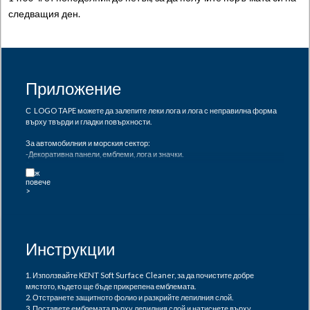
(1
следващия ден.
бр)
quantity
Приложение
С LOGO TAPE можете да залепите леки лога и лога с неправилна форма
върху твърди и гладки повърхности.
За автомобилния и морския сектор:
-Декоративна панели, емблеми, лога и значки.
За поддръжка на сгради:
-Поставяне на леки знаци, фирмени табели и плакети
-Поставяне на принтирани материали или снимки
Забележка: Не е подходяща за емблеми, които вече нямат
покритие от пяна на гърба.
Инструкции
1. Използвайте KENT Soft Surface Cleaner, за да почистите добре
мястото, където ще бъде прикрепена емблемата.
2. Отстранете защитното фолио и разкрийте лепилния слой.
3. Поставете емблемата върху лепилния слой и натиснете върху