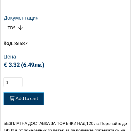
Документация
TDS
Код:
86687
Цена
€ 3.32 (
6.49
лв.
)
LOGO
TAPE
-
Add to cart
Лого
залепваща
лента
20cm
БЕЗПЛАТНА ДОСТАВКА ЗА ПОРЪЧКИ НАД 120 лв. Поръчайте до
x10cm
14:00 ч. от понеделник до петък, за да получите поръчката си на