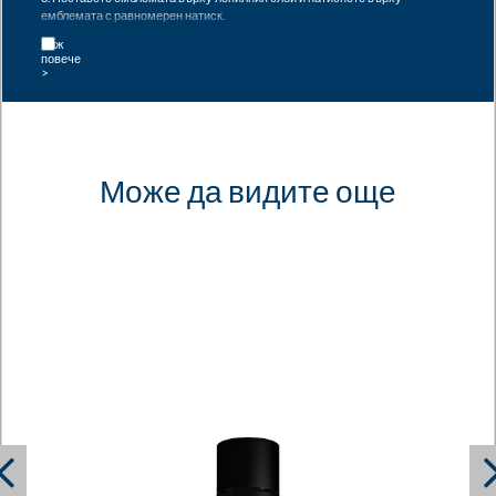
емблемата с равномерен натиск.
4. Отстранете емблемата от хартията, оставяйки лепилото да залепне
върху емблемата.
5. Прикрепете емблемата към повърхността, където трябва да бъде
залепена. Обърнете внимание на правилното позициониране. Колкото по-
силен е натиск, толкова по-добре ще залепне емблемата.
Забележка: Когато премахвате емблема от превозно средство, трябва да
внимавате да не повредите слоя пяна на гърба на емблемата, за да
осигурите по-голяма здравина на залепване по-късно.
Може да видите още