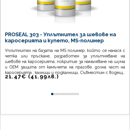
PROSEAL 303 - Уплътнител за шевове на
каросерията и купето, MS-полимер
Уплътнител на базата на MS полимер, който се нанася с
четка или пръскане, разработен за уплътняване на
шевове на каросерията, покритие за намаляване на шума
и OEM защита от камъчета на прагове, долна част на
каросерията , калници и подкалници. Съвместим с водещи
21.47
€
(
41.99
лв.
)
автомобилни бои.
0
1
2
3
4
5
6
7
8
9
10
11