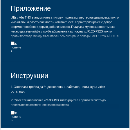
Приложение
Ultra Alu THX e алуминиева пигментирана полиестерна шпакловка, която
има отлична разстилаемост и компактност. Характеризира се с добра
формоспособност дори в дебели слоеве. Гладката му повърхност може
лесно да се шлайфа с груба абразивна хартия, напр. P120-P320, която
прави прехода между пълнител и ремонтирана повърхност. Ultra Alu THX
е формулиран да постига устойчивост на висока температура и добри
механични свойства, така че компонентите да се подсилват чрез
използването му. Този продукт е особено подходящ за запълване на
вдлъбнатини, порести повърхности и други дефекти в поцинковани, но
също и в стоманени и алуминиеви части, които са изложени на високи
температури и механични натоварвания.
Инструкции
1. Основата трябва да бъде носеща, шлайфана, чиста, суха и без
остатъци.
2. Смесете шпакловка и 2-3% BPO втвърдител спрямо теглото до
постигане на хомогенен нюанс на цвета.
3. Сместа има годност от около 5 минути при 20 °C. По-високата
температура може да намали живота и.
4. След 20 минути може да се шлайфа: ръчно – машинно сухо