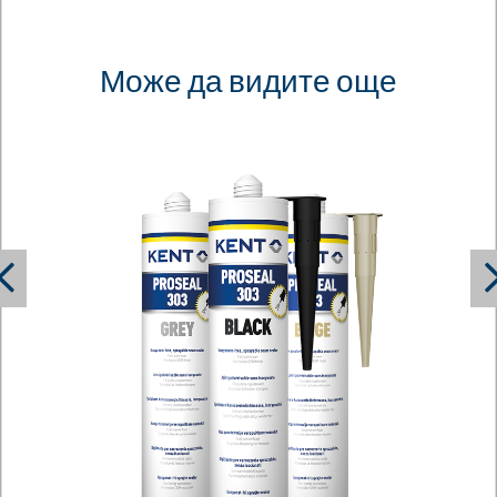
шлайфане,използвайте P120 – P320. Процесът на втвърдяване се
ускорява от топлина и се забавя от студ, не се препоръчва да се използва
под 10 °C.
Може да видите още