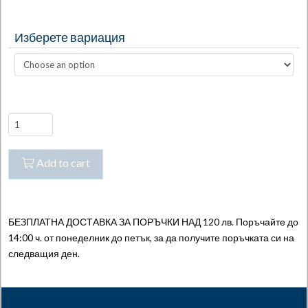
Изберете вариация
Ultra
Alu
THX
Add to cart
-
Алуминиев
пигментиран
полиестерен
БЕЗПЛАТНА ДОСТАВКА ЗА ПОРЪЧКИ НАД 120 лв. Поръчайте до
пълнител
14:00 ч. от понеделник до петък, за да получите поръчката си на
quantity
следващия ден.