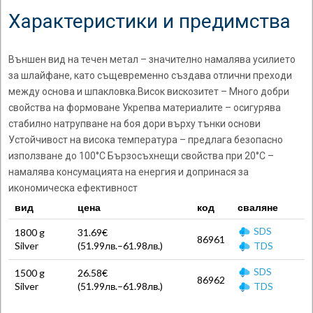
Характеристики и предимства
Външен вид на течен метал – значително намалява усилието
за шлайфане, като същевременно създава отлични преходи
между основа и шпакловка.Висок вискозитет – Много добри
свойства на формоване Укрепва материалите – осигурява
стабилно натрупване на боя дори върху тънки основи
Устойчивост на висока температура – предлага безопасно
използване до 100°C Бързосъхнещи свойства при 20°C –
намалява консумацията на енергия и допринася за
икономическа ефективност
вид
цена
код
сваляне
SDS
1800 g
31.69€
86961
Silver
(
51.99
лв.
–
61.98
лв.
)
TDS
SDS
1500 g
26.58€
86962
Silver
(
51.99
лв.
–
61.98
лв.
)
TDS