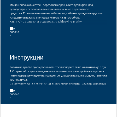
Мощен висококачествен аерозолен спрей, който дезинфекцира,
дезодорира и освежава климатичната система в превозните
средства. Ефективно елиминира бактерии, гъбички, дрожди и вируси от
изпарителя на климатичната система на автомобила.
KENT Air Co One Shot съдържа N,N-Didecyl-N-methyl-
poly(oxyethyl)ammoniumpropionat и е оценен като вируцид срещу
вируси с обвивка като: HBV, HCV, HIV и членове на семействата:
Orthomyxoviridae (човешки грипен вирус ), Coronaviridae (включително
MERS-COV, SARS-COV -1, SARS-COV-2), Filoviridae (включително вирус
Ebola).
KENT Air Co One Shot е оценен като бактерицид EN1276 (март 2010 г.) и
като фунгицид и дрождецид EN1260 (2013 г.).
Инструкции
Използвайте биоцидите безопасно. Винаги четете етикета и
информацията за продукта преди употреба.
Колата не трябва да е мръсна отвътре и изпарителя на климатика да е сух.
1. Стартирайте двигателя, изключете климатика и настройте въздушния
поток на рециркулационна позиция, регулирана на пълна мощност и ниска
температура.
2. Поставете AIR CO ONE SHOT върху опора от картон или парче вестник
в зоната на всмукване при краката (в повечето случаи) от страната на
пътника, активирайте аерозола и затворете вратата.
3. Когато аерозолът се изпразни, оставете двигателя да работи още 5
минути.
4. Изключете двигателя, отворете прозорците и оставете колата да се
проветри за 30 минути.
Внимание:
Не пушете в близост до или вътре в автомобила преди, по