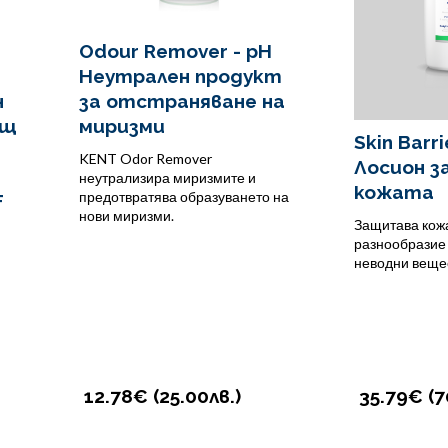
Odour Remover - pH
Неутрален продукт
н
за отстраняване на
ящ
миризми
Skin Barri
KENT Odor Remover
Лосион з
неутрализира миризмите и
кожата
предотвратява образуването на
F
нови миризми.
Защитава кожа
разнообразие 
неводни веще
12.78€ (
25.00
лв.
)
35.79€ (
7