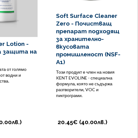
Soft Surface Cleaner
Zero - Почистващ
препарат подходящ
за хранително-
er Lotion -
вкусовата
а защита на
промишленост (NSF-
A1)
та от голямо
Този продукт е член на новия
от водни и
KENT EVOLINE - специална
ства.
формула, която не съдържа
разтворители, VOC и
пиктрограми.
0.00
лв.
)
20.45€ (
40.00
лв.
)