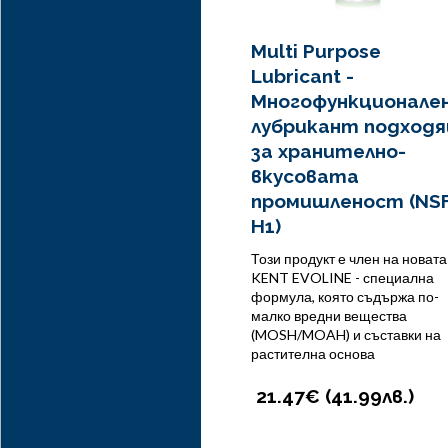
Multi Purpose
Lubricant -
Многофункционале
лубрикант подход
за хранително-
вкусовата
промишленост (NS
H1)
Този продукт е член на новата
KENT EVOLINE - специална
формула, която съдържа по-
малко вредни вещества
(MOSH/MOAH) и съставки на
растителна основа
21.47€ (
41.99
лв.
)