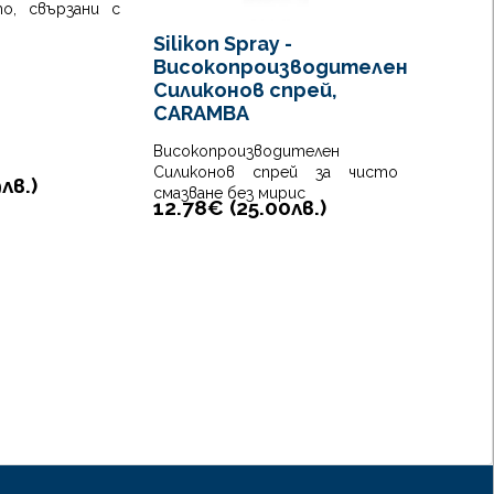
то, свързани с
Water
Silikon Spray -
- Пян
Високопроизводителен
на ръ
Силиконов спрей,
CARAMBA
Чисти 
необхо
Високопроизводителен
бърз н
Силиконов спрей за чисто
9
лв.
)
ръце
смазване без мирис
12.78€ (
25.00
лв.
)
Почист
12.78
на или 
опаков
сравне
ръце