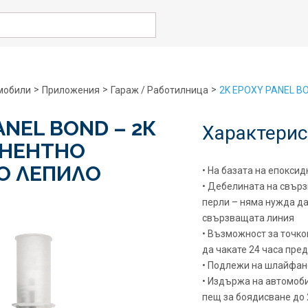
rch
>
>
>
мобили
Приложения
Гараж / Работилница
2K EPOXY PANEL 
ANEL BOND – 2К
Характерис
НЕНТНО
О ЛЕПИЛО
• На базата на епокси
• Дебелината на свърз
перли – няма нужда д
свързващата линия
• Възможност за точк
да чакате 24 часа пре
• Подлежи на шлайфан
• Издържа на автомоби
пещ за боядисване до 