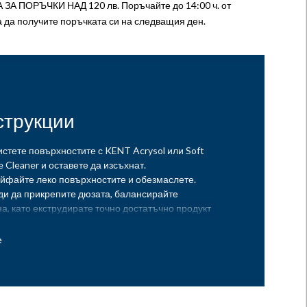
А ПОРЪЧКИ НАД 120 лв. Поръчайте до 14:00 ч. от
а да получите поръчката си на следващия ден.
струкции
истете повърхностите с KENT Acrysol или Soft
e Cleaner и оставете да изсъхнат.
айфайте леко повърхностите и обезмаслете.
ди да прикрепите дюзата, балансирайте
а, като екструдирате точно достатъчно продукт
 A и част B.
крепете дюзата. Екструдирайте и изхвърлете
е 2 или 3 см от продукта. Нанесете KENT 2K
Panel Bond според изискванията върху двете
ности за залепване. Дебелината на линията на
ане се контролира от 0,25 mm стъклени перли,