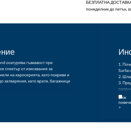
БЕЗПЛАТНА ДОСТАВКА З
ЕПОКСИДНО
понеделник до петък, з
ЛЕПИЛО
quantity
ение
Ин
ond осигурява гъвкавост при
1. Поч
ок спектър от изисквания за
Surfac
анели на каросерията, като покриви и
2. Шл
до затваряния, като врати, багажници
3. Пре
патрон
ond предлага отлична адхезия върху
от част
зие от субстрати като CFRP
4. При
илена с въглеродни влакна), SMC
първит
моване на листове), FRP (пластмаса,
Epoxy 
остъкло), ABS, алуминий,
повърх
ана, студено валцована стомана и
свързв