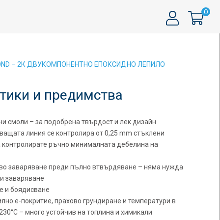
0
BOND – 2К ДВУКОМПОНЕНТНО ЕПОКСИДНО ЛЕПИЛО
тики и предимства
дни смоли – за подобрена твърдост и лек дизайн
ващата линия се контролира от 0,25 mm стъклени
а контролирате ръчно минималната дебелина на
ово заваряване преди пълно втвърдяване – няма нужда
ди заваряване
е и боядисване
лно е-покритие, прахово грундиране и температури в
230°C – много устойчив на топлина и химикали