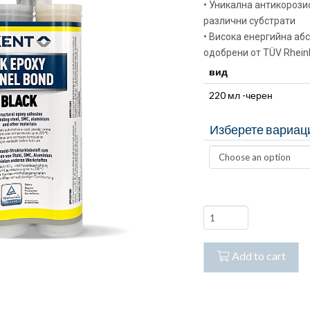
• Уникална антикорози
различни субстрати
• Висока енергийна аб
одобрени от TÜV Rhein
вид
220 мл -черен
Изберете вариац
2K
EPOXY
PANEL
Add to cart
BOND
–
2К
ДВУКОМПОНЕНТНО