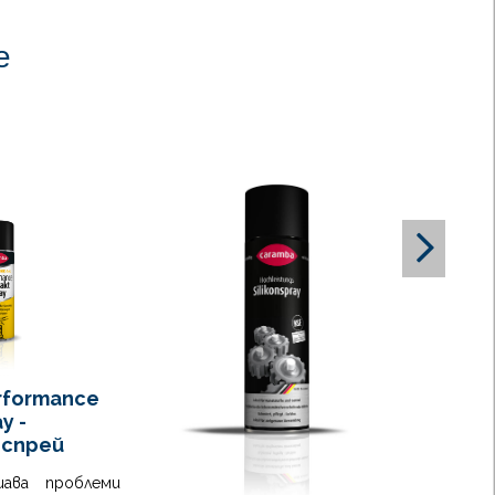
жащи се в лепилото. Отворено време: 60
 * / Работно време: 90 минути*. По време на
е
 вече съединените части могат да бъдат
зиционирани. Не разглобявайте свързания
.
егнете панела за поне 4 часа *. (Времето за
яване може да се ускори (макс. 150 oC).
те 24 часа * за постигане на пълна сила.
rformance
y -
 спрей
шава проблеми