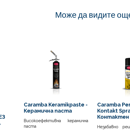
съдър
бки от два различни метала, 2K
минути
 се отличава с отлична защита от
Може да видите ощ
работа
вост на удар.
препо
ond улеснява висока степен на
модул
ение във връзката, напр. в
5. Зат
й на различни материали, свързани
втвърд
азващи различни коефициенти на
Оставе
ение.
Caramba Keramikpaste -
Caramba Pe
Керамична паста
Kontakt Spra
ЕЗ
Контактен
Високоефективна керамична
A
паста
Незабавно ре