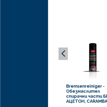
За хибридни сгло
Epoxy Panel Bond
корозия и устойчи
2K Epoxy Panel B
относително движ
конкретния случа
един с друг, пок
топлинно разшир
Bremsenreiniger -
Обезмаслител
спирачни части Б
АЦЕТОН, CARAMB