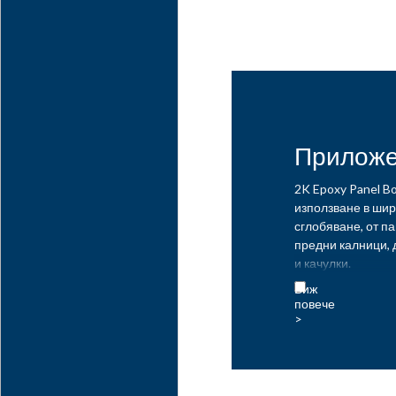
Прилож
2K Epoxy Panel B
използване в шир
сглобяване, от п
предни калници, 
и качулки.
2K Epoxy Panel B
голямо разнообра
(пластмаса, подс
(композит за фор
подсилена с фибр
поцинкована стом
др.