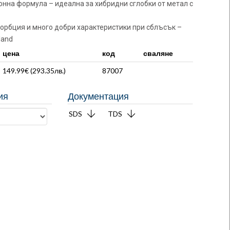
онна формула – идеална за хибридни сглобки от метал с
сорбция и много добри характеристики при сблъсък –
land
цена
код
сваляне
149.99€ (
293.35
лв.
)
87007
ия
Документация
SDS
TDS