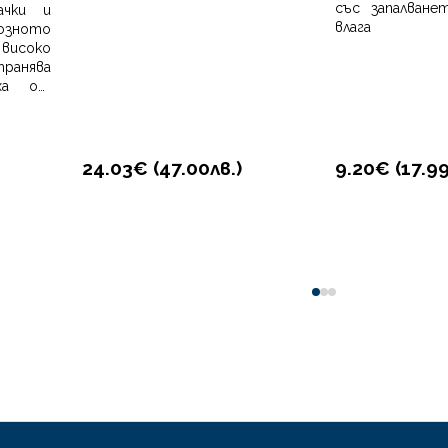
със запалване
ачки и
влага
озното
високо
анява
ха от
ости и
ти Без
не Без
24.03€ (
47.00
лв.
)
9.20€ (
17.9
0
1
2