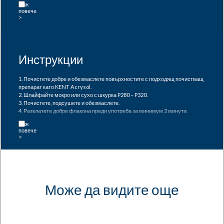
GRP.
Инструкции
1. Почистете добре и обезмаслете повърхностите с подходящ почистващ
препарат като KENT Acrysol.
2. Шлайфайте мокро или сухо с шкурка P280 – P320.
3. Почистете, подсушете и обезмаслете.
4. Разклатете добре флакона преди употреба за минимум 2 минути.
5. Нанесете 1 – 2 леки равномерни слоя.
6. Оставете 3 – 5 минути време за изпаряване между слоевете.
7. Оставете 10 – 20 минути преди нанасяне на следващия слой.
Може да видите още