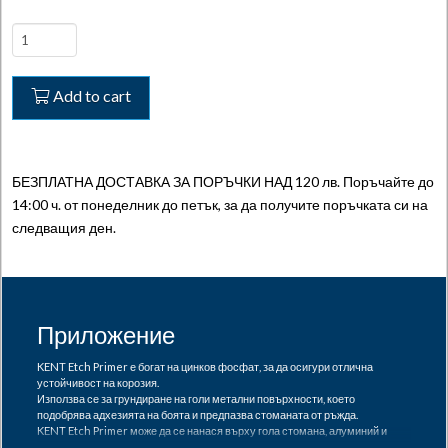
Etch
Primer
-
Add to cart
Грунд
за
ецване
без
БЕЗПЛАТНА ДОСТАВКА ЗА ПОРЪЧКИ НАД 120 лв. Поръчайте до
хромати
14:00 ч. от понеделник до петък, за да получите поръчката си на
quantity
следващия ден.
Приложение
KENT Etch Primer е богат на цинков фосфат, за да осигури отлична
устойчивост на корозия.
Използва се за грундиране на голи метални повърхности, което
подобрява адхезията на боята и предпазва стоманата от ръжда.
KENT Etch Primer може да се нанася върху гола стомана, алуминий и
поцинкована стомана, напълно втвърдена боя, полиестерни пълнители и