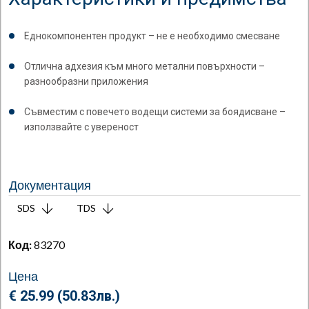
Еднокомпонентен продукт – не е необходимо смесване
Отлична адхезия към много метални повърхности –
разнообразни приложения
Съвместим с повечето водещи системи за боядисване –
използвайте с увереност
Документация
SDS
TDS
Код:
83270
Цена
€ 25.99 (
50.83
лв.
)