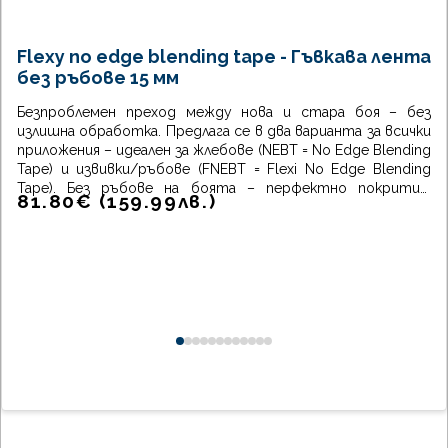
Flexy no edge blending tape - Гъвкава лента
без ръбове 15 мм
Безпроблемен преход между нова и стара боя – без
излишна обработка. Предлага се в два варианта за всички
приложения – идеален за жлебове (NEBT = No Edge Blending
Tape) и извивки/ръбове (FNEBT = Flexi No Edge Blending
Tape). Без ръбове на боята – перфектно покритие.
81.80
€
(
159.99
лв.
)
Неразтеглива (NEBT). Абсорбираща.
0
1
2
3
4
5
6
7
8
9
10
11