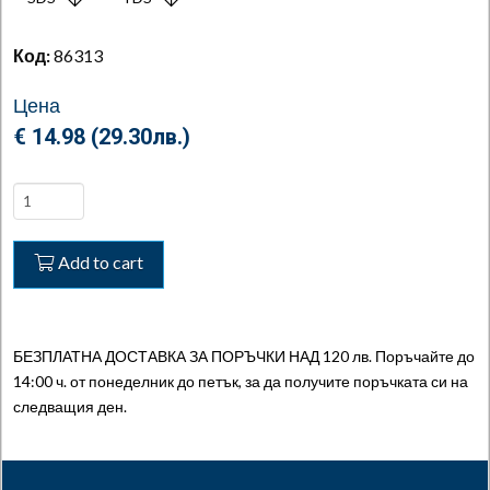
Код:
86313
Цена
€ 14.98 (
29.30
лв.
)
Injector
Release
Agent
Add to cart
-
Агент
за
освобождаване
БЕЗПЛАТНА ДОСТАВКА ЗА ПОРЪЧКИ НАД 120 лв. Поръчайте до
на
14:00 ч. от понеделник до петък, за да получите поръчката си на
блокирали
следващия ден.
инжектори
quantity