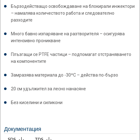
Бързодействащо освобождаване на блокирали инжектори
– намалява количеството работа и следователно
разходите
Много бавно изпаряване на разтворителя – осигурява
интензивно проникване
Плъзгащи се PTFE частици – подпомагат отстраняването
на компонентите
Замразява материала до -30ºC – действа по-бързо
20 см удължител за лесно нанасяне
Без киселини и силикони
Документация
SDS
TDS