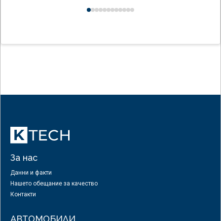
0
1
2
3
4
5
6
7
8
9
10
11
За нас
Данни и факти
Нашето обещание за качество
Контакти
АВТОМОБИЛИ