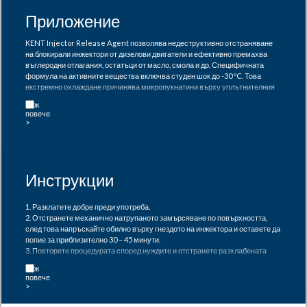
Приложение
KENT Injector Release Agent позволява недеструктивно отстраняване
на блокирали инжектори от дизелови двигатели и ефективно премахва
въглеродни отлагания, остатъци от масло, смола и др. Специфичната
формула на активните вещества включва студен шок до -30 ºC. Това
екстремно охлаждане причинява микропукнатини върху уплътнителния
пръстен на инжектора и позволява на активния агент, с неговите много
бавно изпаряващи се разтворители, да проникне по-бързо и по-дълбоко.
Съществуващите кристали от ръжда, влагата и всякакви отлагания ще
бъдат инфилтрирани поради специални добавки. Плъзгащите се PTFE
частици улесняват отстраняването на инжектора. KENT Injector Release
Agent може също да се използва за отстраняване на блокирали
запалителни и подгревни свещи.
Инструкции
1. Разклатете добре преди употреба.
2. Отстранете механично натрупаното замърсяване по повърхността,
след това напръскайте обилно върху гнездото на инжектора и оставете да
попие за приблизително 30 – 45 минути.
3. Повторете процедурата според нуждите и отстранете разхлабената
мръсотия с помощта на сгъстен въздух и кърпа.
4. Отстранете инжекторите с подходящ инструмент.