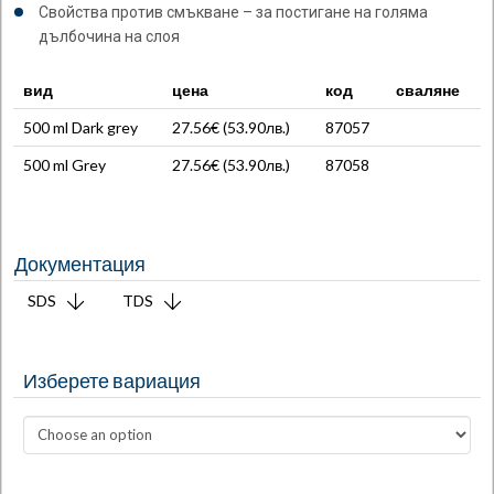
Свойства против смъкване – за постигане на голяма
дълбочина на слоя
вид
цена
код
сваляне
500 ml Dark grey
27.56€ (
53.90
лв.
)
87057
500 ml Grey
27.56€ (
53.90
лв.
)
87058
Документация
SDS
TDS
Изберете вариация