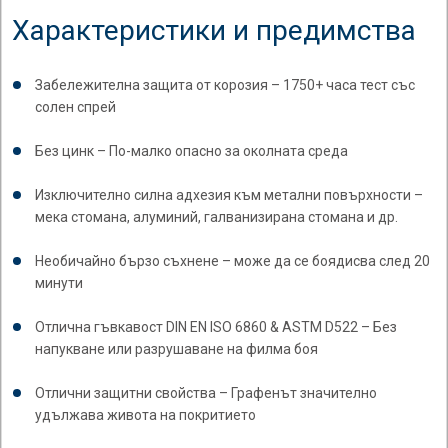
Характеристики и предимства
Забележителна защита от корозия – 1750+ часа тест със
солен спрей
Без цинк – По-малко опасно за околната среда
Изключително силна адхезия към метални повърхности –
мека стомана, алуминий, галванизирана стомана и др.
Необичайно бързо съхнене – може да се боядисва след 20
минути
Отлична гъвкавост DIN EN ISO 6860 & ASTM D522 – Без
напукване или разрушаване на филма боя
Отлични защитни свойства – Графенът значително
удължава живота на покритието