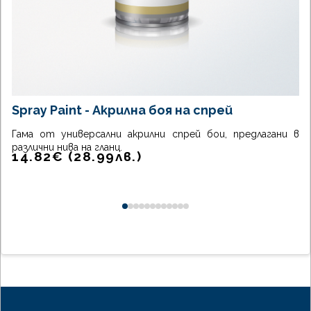
Spray Paint - Акрилна боя на спрей
Гама от универсални акрилни спрей бои, предлагани в
различни нива на гланц.
14.82
€
(
28.99
лв.
)
0
1
2
3
4
5
6
7
8
9
10
11