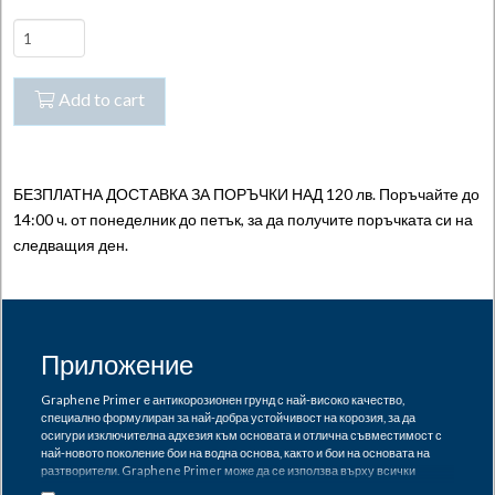
Graphene
Primer
-
Add to cart
Графенов
антикорозионен
грунд
quantity
БЕЗПЛАТНА ДОСТАВКА ЗА ПОРЪЧКИ НАД 120 лв. Поръчайте до
14:00 ч. от понеделник до петък, за да получите поръчката си на
следващия ден.
Приложение
Graphene Primer е антикорозионен грунд с най-високо качество,
специално формулиран за най-добра устойчивост на корозия, за да
осигури изключителна адхезия към основата и отлична съвместимост с
най-новото поколение бои на водна основа, както и бои на основата на
разтворители. Graphene Primer може да се използва върху всички
видове метални повърхности, повечето твърди пластмаси, както и върху