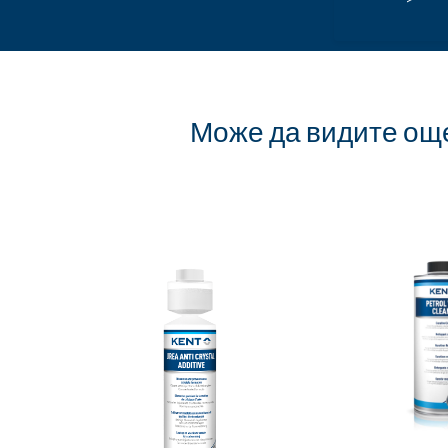
тарите уплътнения и да спре и
на мас
дните течове на масло.
трябва
зползване в бензинови и дизелови
NB: Ня
енционални, полусинтетични и
от пов
телни масла и е ефективно за много
замес
ътнения и гарнитури, като гума,
Може да видите ощ
Нивото
итон и др.
най-м
p Leak съдържа също така напълно
произ
авка пакет за предотвратяване на
двигат
азреждане на съществуващите
 на двигателя, като по този начин
При те
ни нива на смазване, почистване,
продук
слото и охлаждане.
°C про
полза при превозни средства с по-
засяга
идими течове на масло или при
продук
ващи признаци на износване, като
я на масло и пушене.
Покаж