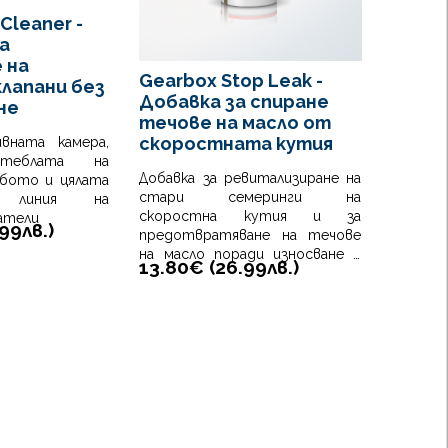
Clean
 Cleaner -
почис
а
двига
 на
ката
Gearbox Stop Leak -
клапани без
конв
Добавка за спиране
не
за ча
течове на масло от
разгл
скоростната кутия
вната камера,
стеблата на
Turbo
Добавка за ревитализиране на
рбото и цялата
почис
стари семеринги на
на линия на
филтри
скоростна кутия и за
атели
.99
лв.
)
елими
предотвратяване на течове
горене
на масло поради износване и
92.03
13.80€ (
26.99
лв.
)
стареене на уплътненията.