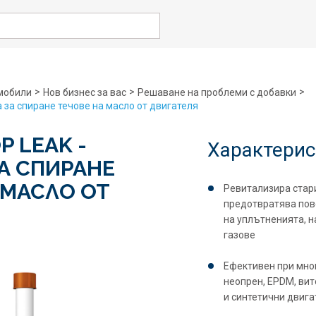
rch
>
>
>
мобили
Нов бизнес за вас
Решаване на проблеми с добавки
а за спиране течове на масло от двигателя
P LEAK -
Характерис
А СПИРАНЕ
 МАСЛО ОТ
Ревитализира стари
предотвратява пов
Я
на уплътненията, н
газове
Ефективен при мног
неопрен, EPDM, вит
и синтетични двиг