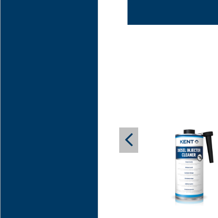
може да съживи с
предотврати доса
Подходящо е за и
двигатели с конв
синтетични двига
материали за упл
неопрен, EPDM, в
KENT Engine Sto
формулирана доб
проблеми като р
добавки за смазка
поддържа ефектив
циркулация на ма
Може да бъде от 
голям пробег с в
двигатели, показ
висока консумаци