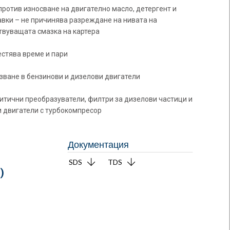
ротив износване на двигателно масло, детергент и
вки – не причинява разреждане на нивата на
твуващата смазка на картера
естява време и пари
зване в бензинови и дизелови двигатели
итични преобразуватели, филтри за дизелови частици и
и двигатели с турбокомпресор
Документация
SDS
TDS
.
)