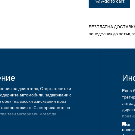
Add to cart
-
Добавка
за
спиране
БЕЗПЛАТНА ДОСТАВКА З
течове
понеделник до петък, з
на
масло
от
двигателя
quantity
ение
Ин
ения на двигателя, О-пръстените и
Една б
модерните автомобили, задвижвани с
третир
а обект на високи изисквания през
литра 
тационен живот. С остаряването на
директ
тва тези материали могат да
преви
е свият, което води до течове на
макси
на консумация на масло и пушене на
както 
янето на KENT Engine Stop Leak
киломе