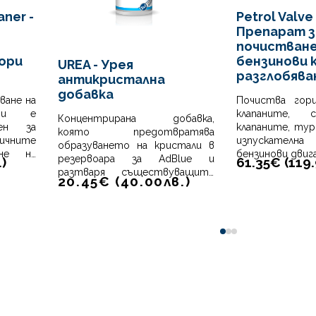
aner -
Petrol Valve
Препарат з
почистване
ори
бензинови 
UREA - Урея
разглобява
антикристална
добавка
ване на
Почиства гори
ори е
клапаните, 
Концентрирана добавка,
тен за
клапаните, ту
която предотвратява
личните
изпускател
образуването на кристали в
ане на
бензинови двиг
резервоара за AdBlue и
.
)
61.35€ (
119
тел и
разтваря съществуващите
20.45
€
(
40.00
лв.
)
тъците
кристали. Почиства
системата SCR (селективна
каталитична редукция) на
дизелови автомобили,
0
1
2
особено резервоара за AdBlue
и инжекторите за урея.