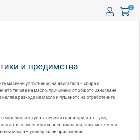
0
тики и предимства
те маслени уплътнения на двигателя – спира и
ечето течове на масло, причинени от общото износване
амалява разхода на масло и пушенето на отработените
о материали за уплътнения и гарнитури, като гума,
он и др. и съвместим с конвенционални, полусинтетични
ателни масла – универсални приложения