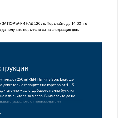
А ПОРЪЧКИ НАД 120 лв. Поръчайте до 14:00 ч. от
а да получите поръчката си на следващия ден.
струкции
утилка от 250 ml KENT Engine Stop Leak ще
а двигатели с капацитет на картера от 4 – 5
двигателно масло. Добавете пълна бутилка
но в пълнителя за масло. Внимавайте да не
шавате указаното от производителя
мално ниво на маслото. Пуснете двигателя
обикновено. Може да отнеме няколкостотин
тра, за да има ефект. За двигатели с капацитет