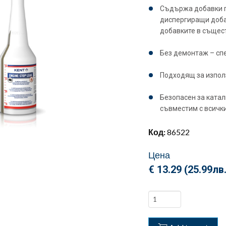
Съдържа добавки п
диспергиращи доба
добавките в същес
Без демонтаж – сп
Подходящ за изпол
Безопасен за катал
съвместим с всичк
Код:
86522
Цена
€ 13.29 (
25.99
лв
Engine
Stop
Leak