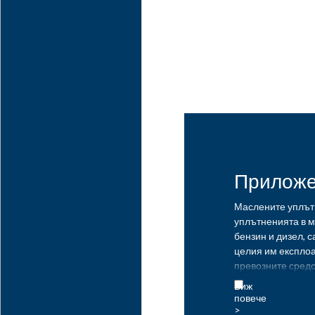
Прилож
Маслените уплътн
уплътненията в 
бензин и дизел, с
целия им експлоа
превозните средс
„изсъхнат“ и да с
масло, прекомер
двигателя. Добав