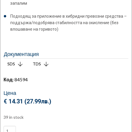
запалим
Подходящ за приложение в хибридни превозни средства –
поддържа/подобрява стабилността на окисление (без
влошаване на горивото)
Документация
SDS
TDS
Код:
84594
Цена
€ 14.31 (
27.99
лв.
)
39 in stock
Petrol