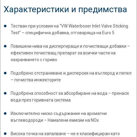
Характеристики и предимства
Тестван при условия на “VW Waterboxer Inlet Valve Sticking
Test” – специфична добавка, отговаряща на Euro 5
Повишени нива на диспергиращи и почистващи добавки –
ефективен почистващ препарат за всички части на
захранването с гориво
Подобрено отстраняване и дисперсия на въглерод и пепел
– почиства инжекторите
Подобрена способност за абсорбиране на вода – пренася
вода през горивната система
Изключително ниско съдържание на ароматни
въглеводороди – Намалени емисии на NOx
Висока точка на запалване – не е класифициран като