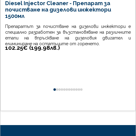
Diesel Injector Cleaner - Препарат за
почистване на дизелови инжектори
1500мл
Препаратът за почистване на дизелови инжектори е
специално разработен за възстановяване на различните
етапи на впръскване на дизеловия двигател и
елиминиране на остатъците от горенето.
102.25€ (
199.98
лв.
)
0
1
2
3
4
5
6
7
8
9
10
11