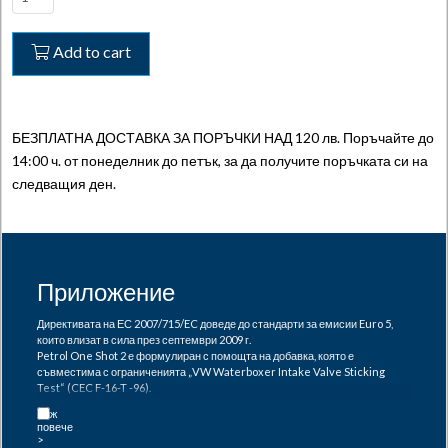
One
Shot
Add to cart
2
-
Добавка
за
БЕЗПЛАТНА ДОСТАВКА ЗА ПОРЪЧКИ НАД 120 лв. Поръчайте до
бензин
14:00 ч. от понеделник до петък, за да получите поръчката си на
и
следващия ден.
биетанол
quantity
Приложение
Директивата на ЕС 2007/715/EC доведе до стандарти за емисии Euro 5,
които влизат в сила през септември 2009 г.
Petrol One Shot 2 е формулиран с помощта на добавка, която е
съвместима с ограниченията „VW Waterboxer Intake Valve Sticking
Test“ (CEC F-16-T -96).
Petrol One Shot 2 може да се използва и при системи за гориво с
биоетанол съгласно директива на ЕС 2001/77/EC : Petrol One Shot 2 ще
поеме всяка вода в системата получена от разделянето на вода с етанол.